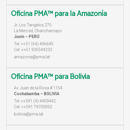
Oficina PMA™ para la Amazonía
Jr. Los Tangelos 275
La Merced, Chanchamayo
Junín – PERÚ
Tel. ++51 (64) 406645
Cel. ++51 935544232
amazonia@pma.lat
Oficina PMA™ para Bolivia
Av. Juan de la Rosa # 1154
Cochabamba – BOLIVIA
Tel. ++591 (4) 4409442
Cel: ++591 79700092
bolivia@pma.lat