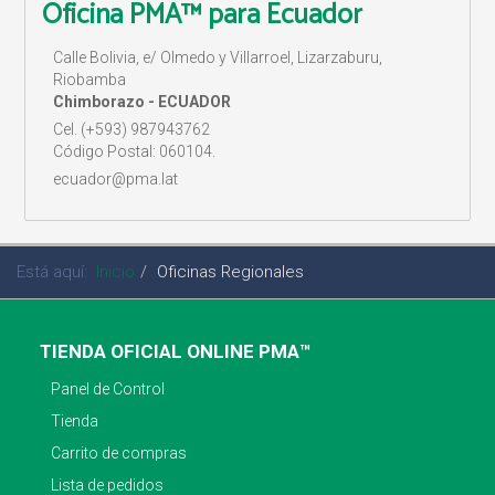
Oficina PMA™ para Ecuador
Calle Bolivia, e/ Olmedo y Villarroel, Lizarzaburu,
Riobamba
Chimborazo - ECUADOR
Cel. (+593) 987943762
Código Postal: 060104.
ecuador@pma.lat
Está aquí:
Inicio
Oficinas Regionales
TIENDA OFICIAL ONLINE PMA™
Panel de Control
Tienda
Carrito de compras
Lista de pedidos