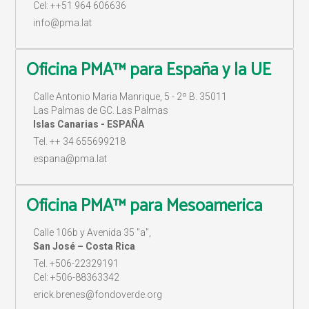
Cel: ++51 964 606636
info@pma.lat
Oficina PMA™ para España y la UE
Calle Antonio Maria Manrique, 5 - 2º B. 35011
Las Palmas de GC. Las Palmas
Islas Canarias - ESPAÑA
Tel. ++ 34 655699218
espana@pma.lat
Oficina PMA™ para Mesoamerica
Calle 106b y Avenida 35 "a",
San José – Costa Rica
Tel. +506-22329191
Cel: +506-88363342
erick.brenes@fondoverde.org